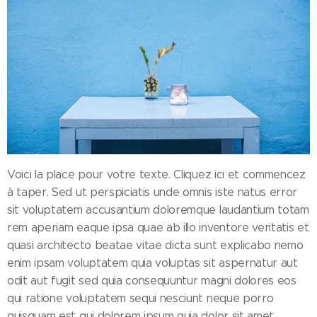
Voici la place pour votre texte. Cliquez ici et commencez
à taper. Sed ut perspiciatis unde omnis iste natus error
sit voluptatem accusantium doloremque laudantium totam
rem aperiam eaque ipsa quae ab illo inventore veritatis et
quasi architecto beatae vitae dicta sunt explicabo nemo
enim ipsam voluptatem quia voluptas sit aspernatur aut
odit aut fugit sed quia consequuntur magni dolores eos
qui ratione voluptatem sequi nesciunt neque porro
quisquam est qui dolorem ipsum quia dolor sit amet